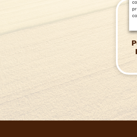
co
pr
co
P