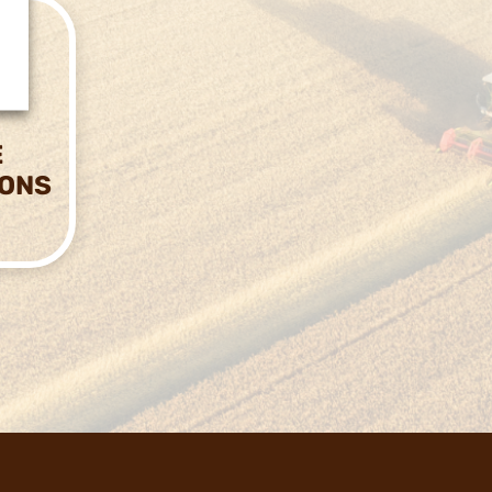
E
IONS