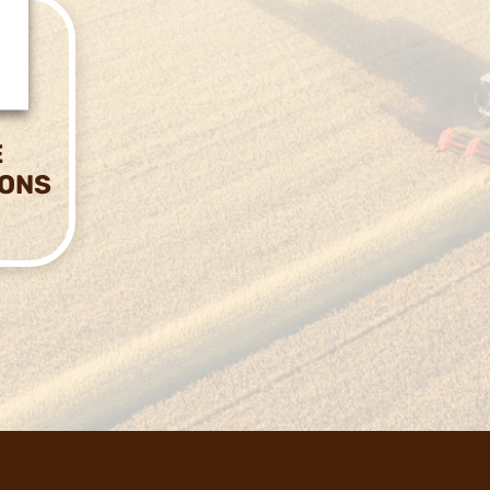
E
IONS