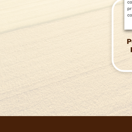
co
pr
co
P