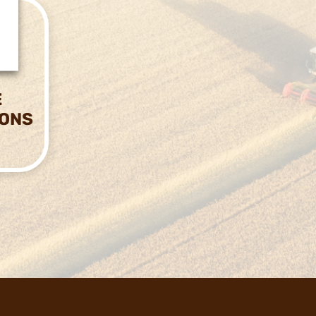
E
IONS