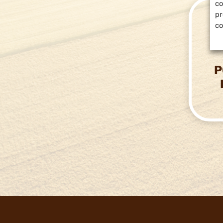
co
pr
co
P