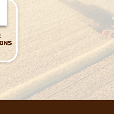
E
IONS