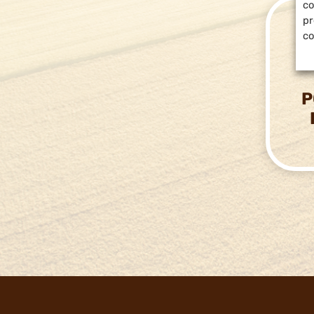
co
pr
co
P