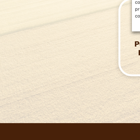
co
pr
co
P