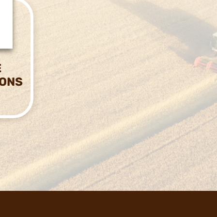
E
IONS