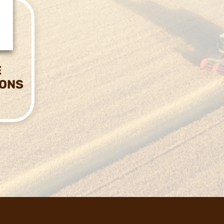
E
IONS