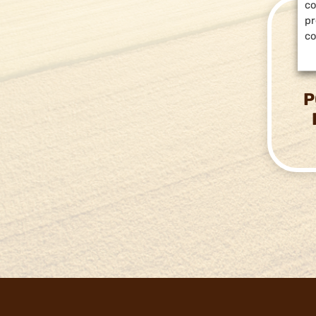
co
pr
co
P