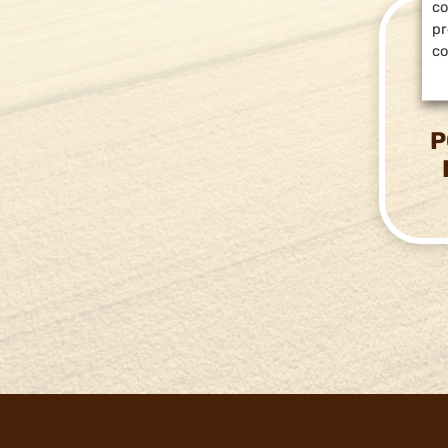
co
pr
co
P