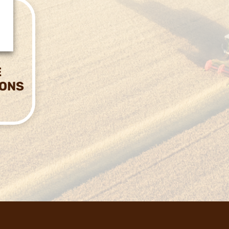
E
IONS