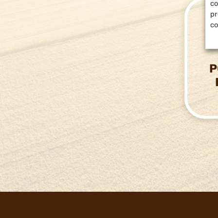
co
pr
co
P