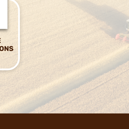
E
IONS