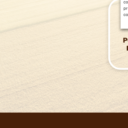
co
pr
co
P