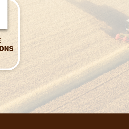
E
IONS