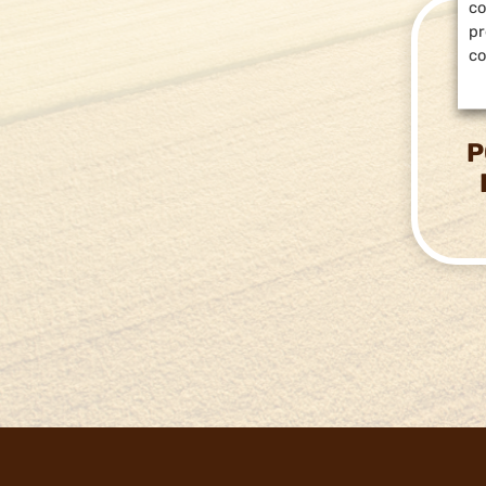
co
pr
co
P