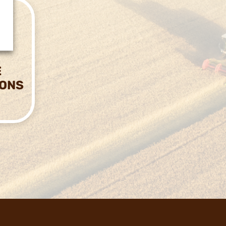
E
IONS