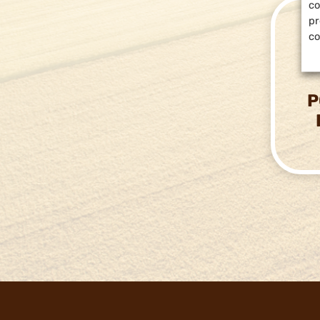
co
pr
co
P