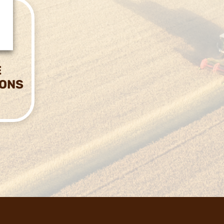
E
IONS