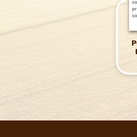
co
pr
co
P