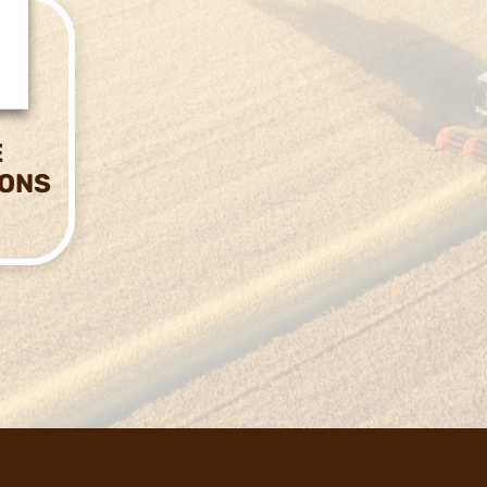
E
IONS