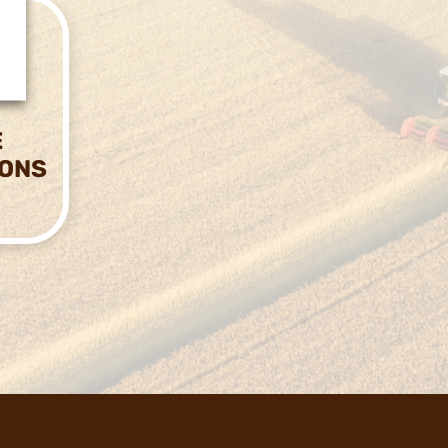
E
IONS