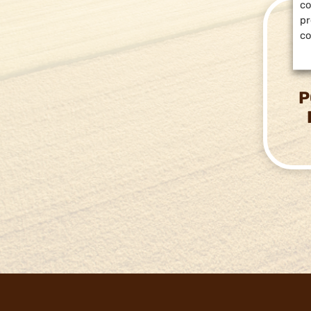
co
pr
co
P