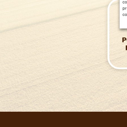
co
pr
co
P