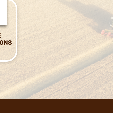
E
IONS