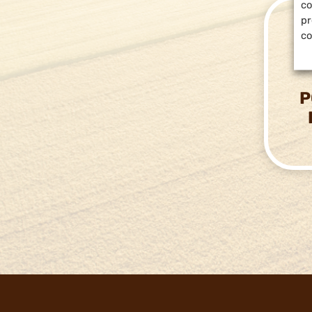
co
pr
co
P