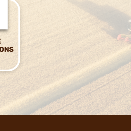
E
IONS