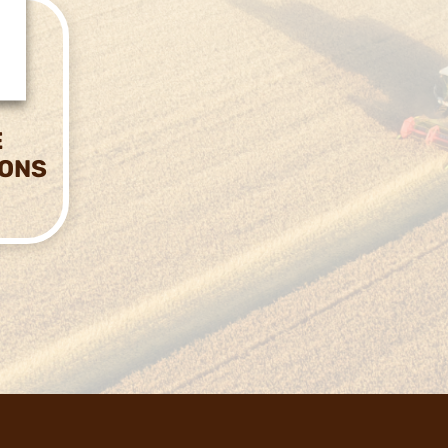
E
IONS