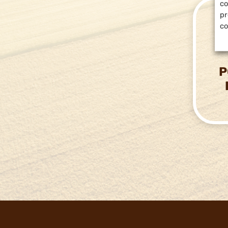
co
pr
co
P