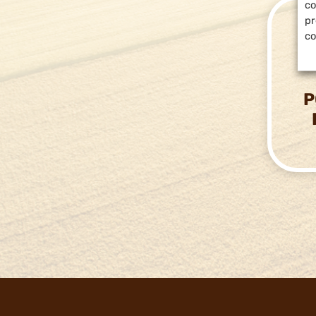
co
pr
co
P