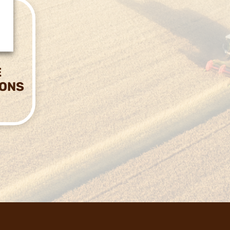
E
IONS