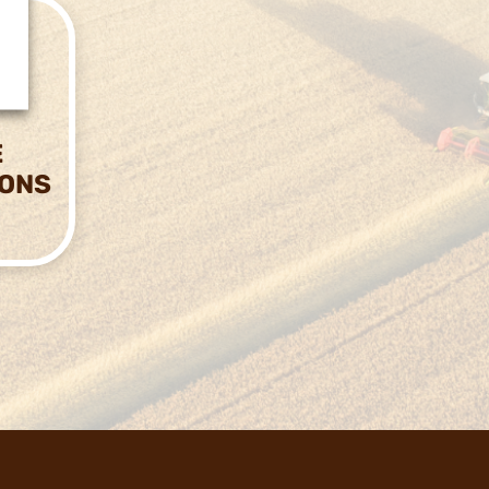
E
IONS