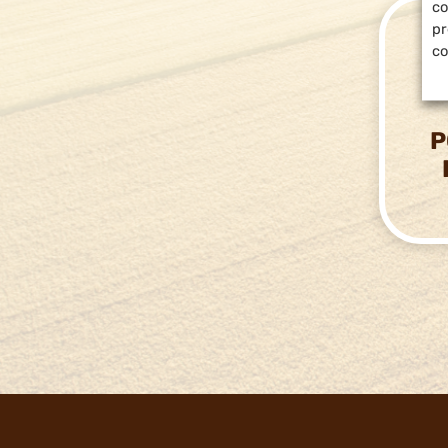
co
pr
co
P