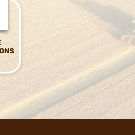
E
IONS