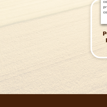
co
pr
co
P