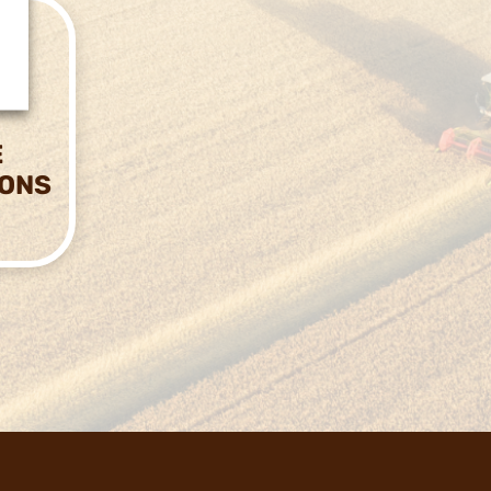
E
IONS