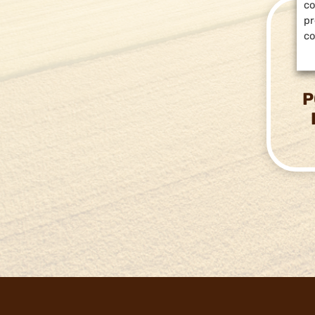
co
pr
co
P