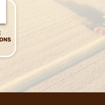
E
IONS