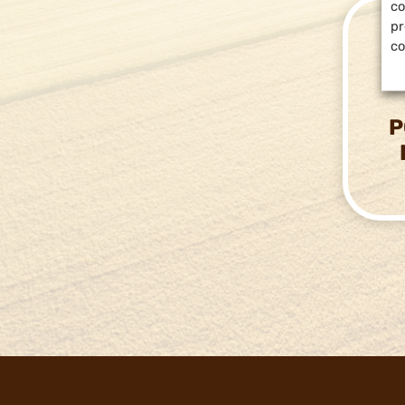
co
pr
co
P