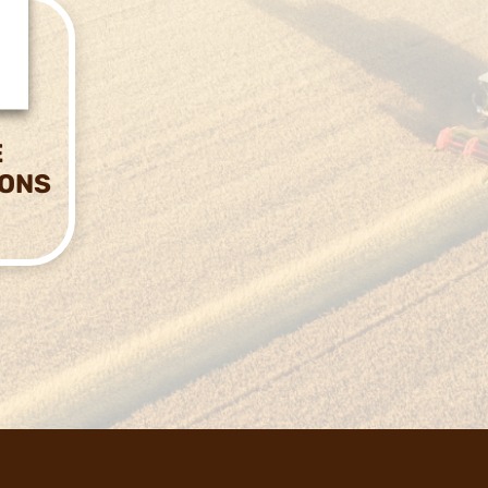
E
IONS