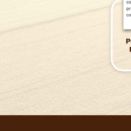
co
pr
co
P